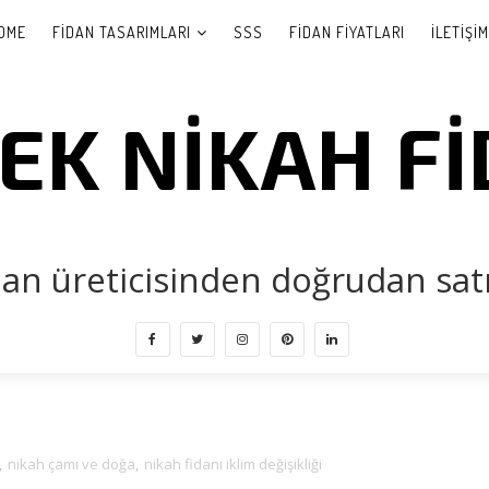
OME
FIDAN TASARIMLARI
SSS
FIDAN FIYATLARI
İLETIŞIM
EK NIKAH FI
Mutluluğunuz Kök Salsın!
dan üreticisinden doğrudan satış
,
nikah çamı ve doğa
,
nikah fidanı iklim değişikliği