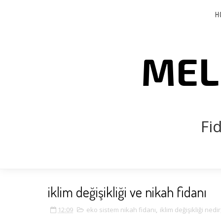
H
MEL
Fi
iklim değişikliği ve nikah fidanı
12:09
eko sistem nikah fidanı
,
iklim değişikliği nedir