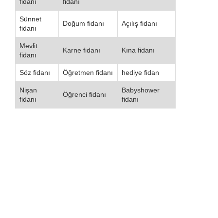
fidanı
fidanı
Sünnet
Doğum fidanı
Açılış fidanı
fidanı
Mevlit
Karne fidanı
Kına fidanı
fidanı
Söz fidanı
Öğretmen fidanı
hediye fidan
Nişan
Babyshower
Öğrenci fidanı
fidanı
fidanı