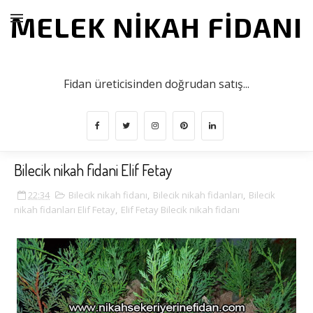
MELEK NIKAH FIDANI
Mutluluğunuz Kök Salsın!
Fidan üreticisinden doğrudan satış...
Bilecik nikah fidani Elif Fetay
22:34
Bilecik nikah fidanı
,
Bilecik nikah fidanları
,
Bilecik
nikah fidanları Elif Fetay
,
Elif Fetay Bilecik nikah fidanı