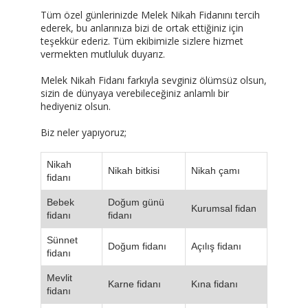
Tüm özel günlerinizde Melek Nikah Fidanını tercih
ederek, bu anlarınıza bizi de ortak ettiğiniz için
teşekkür ederiz. Tüm ekibimizle sizlere hizmet
vermekten mutluluk duyarız.
Melek Nikah Fidanı farkıyla sevginiz ölümsüz olsun,
sizin de dünyaya verebileceğiniz anlamlı bir
hediyeniz olsun.
Biz neler yapıyoruz;
Nikah
Nikah bitkisi
Nikah çamı
fidanı
Bebek
Doğum günü
Kurumsal fidan
fidanı
fidanı
Sünnet
Doğum fidanı
Açılış fidanı
fidanı
Mevlit
Karne fidanı
Kına fidanı
fidanı