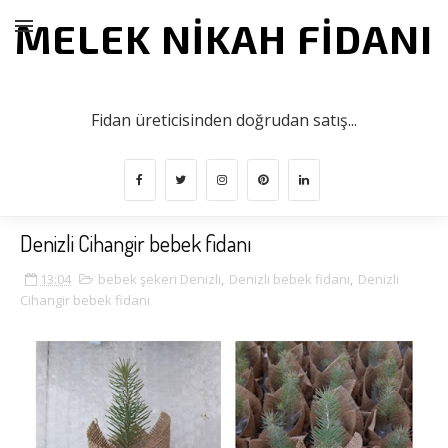
MELEK NIKAH FIDANI
Mutluluğunuz Kök Salsın!
Fidan üreticisinden doğrudan satış...
Denizli Cihangir bebek fidanı
13:04
bebek şekeri Denizli
,
Denizli bebek fidanı
,
Denizli
Cihangir bebek fidanı