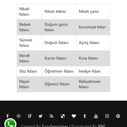
Nikah
Nikah bitkisi
Nikah çamı
fidanı
Bebek
Doğum günü
Kurumsal fidan
fidanı
fidanı
Sünnet
Doğum fidanı
Açılış fidanı
fidanı
Mevlit
Karne fidanı
Kına fidanı
fidanı
Söz fidanı
Öğretmen fidanı
hediye fidan
Nişan
Babyshower
Öğrenci fidanı
fidanı
fidanı
Created By
SoraTemplates
| Distributed By
MNF